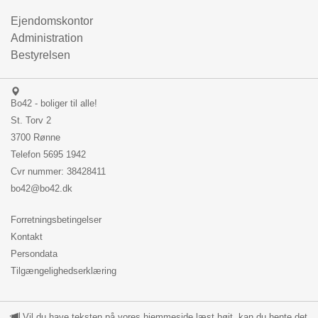
Ejendomskontor
Administration
Bestyrelsen
Bo42 - boliger til alle!
St. Torv 2
3700 Rønne
Telefon
5695 1942
Cvr nummer: 38428411
bo42@bo42.dk
Forretningsbetingelser
Kontakt
Persondata
Tilgængelighedserklæring
Vil du have teksten på vores hjemmeside læst højt, kan du hente det